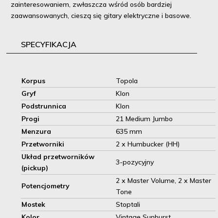
zainteresowaniem, zwłaszcza wśród osób bardziej
zaawansowanych, cieszą się gitary elektryczne i basowe.
SPECYFIKACJA
Korpus
Topola
Gryf
Klon
Podstrunnica
Klon
Progi
21 Medium Jumbo
Menzura
635 mm
Przetworniki
2 x Humbucker (HH)
Układ przetworników
3-pozycyjny
(pickup)
2 x Master Volume, 2 x Master
Potencjometry
Tone
Mostek
Stoptali
Kolor
Vintage Sunburst